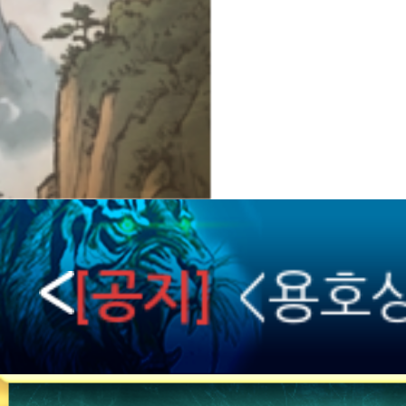
[용호
[가이드]
『 용호상
[공지]
<용호상
[공지]
완료 안내
용호상박
[공지]
스토어, 원스토