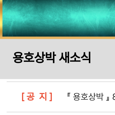
[용호
[가이드]
『 용호상
[공지]
용호상박 새소식
완료 안내
[ 공 지 ]
『 용호상박 』 