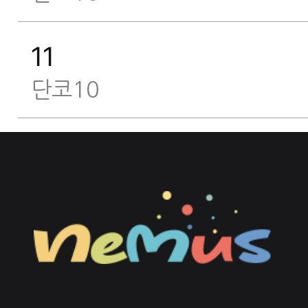
11
단코10